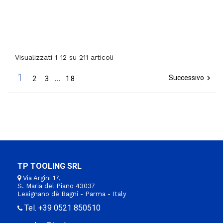
Visualizzati 1-12 su 211 articoli
1
Successivo

2
3
…
18
TP TOOLING SRL
Via Argini 17,
S. Maria del Piano 43037
Lesignano dè Bagni - Parma - Italy
Tel. +39 0521 850510