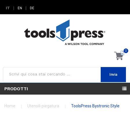
IT
|
|
EN
DE
0
Invia
PRODOTTI
Home
Utensili piegatura
ToolsPress Bystronic Style