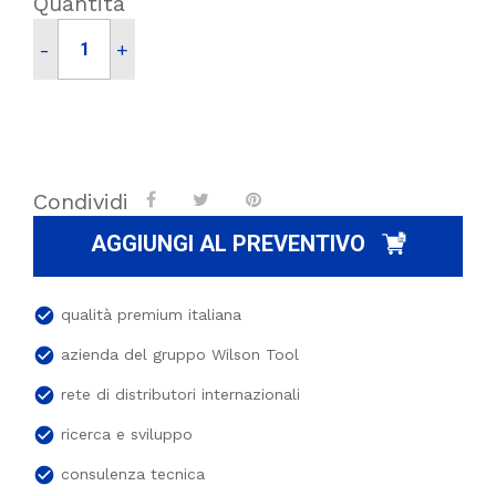
Quantità
-
+
Condividi
AGGIUNGI AL PREVENTIVO
check_circle
qualità premium italiana
check_circle
azienda del gruppo Wilson Tool
check_circle
rete di distributori internazionali
check_circle
ricerca e sviluppo
check_circle
consulenza tecnica