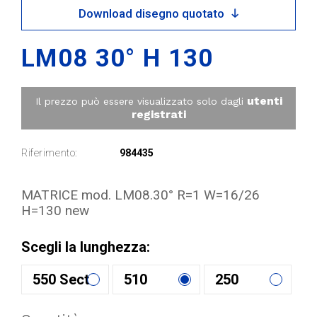
Download disegno quotato
LM08 30° H 130
utenti
Il prezzo può essere visualizzato solo dagli
registrati
Riferimento:
984435
MATRICE mod. LM08.30° R=1 W=16/26
H=130 new
Scegli la lunghezza:
550 Sect
510
250