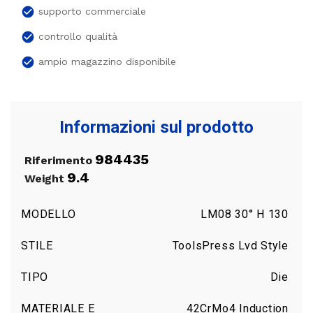
check_circle
supporto commerciale
check_circle
controllo qualità
check_circle
ampio magazzino disponibile
Informazioni sul prodotto
984435
Riferimento
9.4
Weight
MODELLO
LM08 30° H 130
STILE
ToolsPress Lvd Style
TIPO
Die
MATERIALE E
42CrMo4 Induction