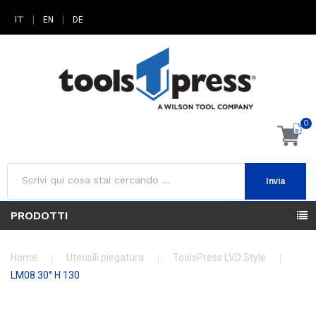
IT
|
|
EN
DE
0
Invia
PRODOTTI
Home
Utensili piegatura
ToolsPress LVD Style
LM08 30° H 130