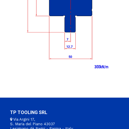
TP TOOLING SRL
Via Argini 17,
S. Maria del Piano 43037
Lesignano dè Bagni - Parma - Italy