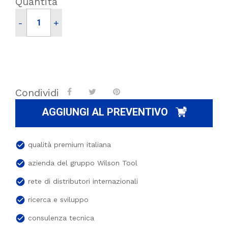
Quantità
-
+
Condividi
AGGIUNGI AL PREVENTIVO
check_circle
qualità premium italiana
check_circle
azienda del gruppo Wilson Tool
check_circle
rete di distributori internazionali
check_circle
ricerca e sviluppo
check_circle
consulenza tecnica