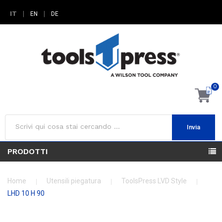
IT
|
|
EN
DE
0
Invia
PRODOTTI
Home
Utensili piegatura
ToolsPress LVD Style
LHD 10 H 90