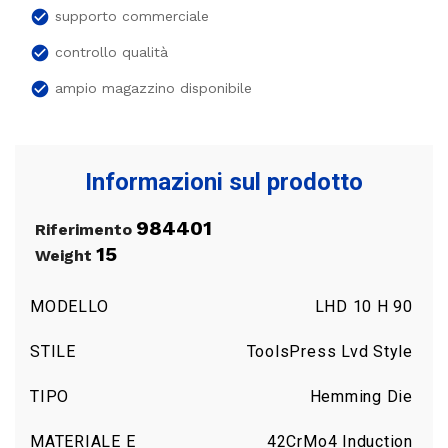
check_circle
supporto commerciale
check_circle
controllo qualità
check_circle
ampio magazzino disponibile
Informazioni sul prodotto
984401
Riferimento
15
Weight
MODELLO
LHD 10 H 90
STILE
ToolsPress Lvd Style
TIPO
Hemming Die
MATERIALE E
42CrMo4 Induction