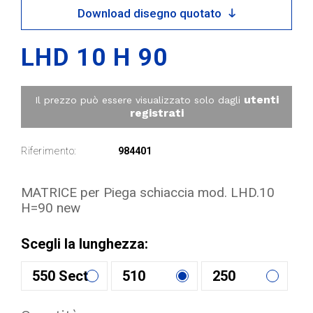
Download disegno quotato
LHD 10 H 90
utenti
Il prezzo può essere visualizzato solo dagli
registrati
Riferimento:
984401
MATRICE per Piega schiaccia mod. LHD.10
H=90 new
Scegli la lunghezza:
550 Sect
510
250